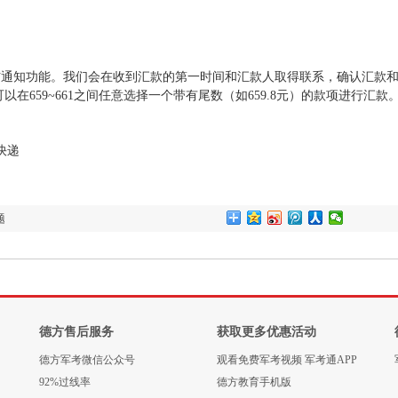
通知功能。我们会在收到汇款的第一时间和汇款人取得联系，确认汇款和
659~661之间任意选择一个带有尾数（如659.8元）的款项进行汇款
快递
题
德方售后服务
获取更多优惠活动
德方军考微信公众号
观看免费军考视频 军考通APP
92%过线率
德方教育手机版