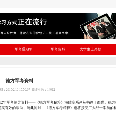
军考通APP
军考资料
大学生士兵提干
德方军考资料
015/2/10 15:50:07 阅读次数：14012
12年军考辅导资料——《德方军考精粹》海陆空系列丛书终于面世。德方
切实有效的帮助，与此同时，《德方军考精粹》也将接受广大战士学员的