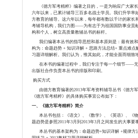
《德方军考精粹》编著之目的，一是为响应广大家长
六年以来，已累计辅导三百多名战士学员。我们升学率始
方教育的辅导。这六年以来，每年都有数以千计的家长
考辅导机构，我们力图——为有志于为祖国国防事业贡
构和个人，树立高质量教辅丛书的标杆。
我们编著本丛书的指导思想和基本原则是：最有效和
构为：命题趋势 + 知识详解 + 思路方法总结+ 重点难点解析
习题详细解析。我们认为，惟其如此，才能全面而细致
在本书的编著过程中，我们专注于每一个细节——无
出版社合作负责本丛书的排版和印刷。
购买方式
由德方教育编著的2013年军考资料辅导丛书《德方
《德方军考精粹》的具体购买事宜公布如下：
一、《德方军考精粹》简介
本丛书包括：《语文》、《数学》、《英语》、《物理》
题趋势是参照2011年3月到2013年3月之间发生的大事要
本丛书的基本架构为：命题趋势+知识详解 +规律方法总结+
固练习 + 2013教材习题详细解析。