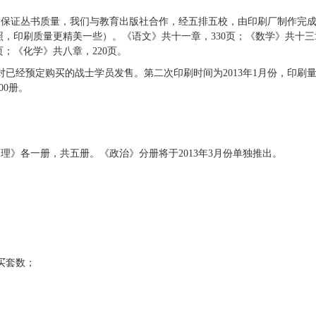
保证丛书质量，我们与教育出版社合作，经五排五校，由印刷厂制作完成
，印刷质量更精美一些）。《语文》共十一章，330页；《数学》共十三章
页；《化学》共八章，220页。
面对已经预定购买的战士学员发售。第二次印刷时间为2013年1月份，印刷
00册。
各一册，共五册。《政治》分册将于2013年3月份单独推出。
买套数；