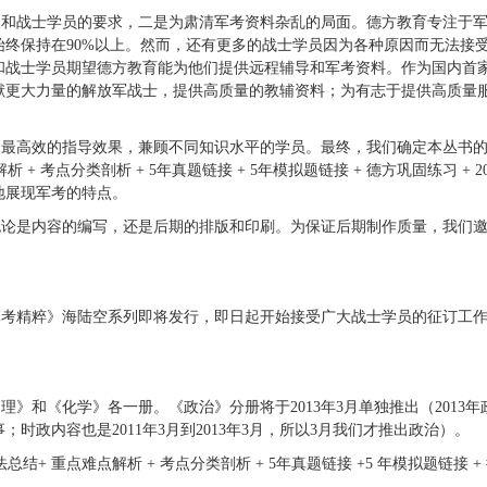
和战士学员的要求，二是为肃清军考资料杂乱的局面。德方教育专注于军
终保持在90%以上。然而，还有更多的战士学员因为各种原因而无法接
和战士学员期望德方教育能为他们提供远程辅导和军考资料。作为国内首
献更大力量的解放军战士，提供高质量的教辅资料；为有志于提供高质量
最高效的指导效果，兼顾不同知识水平的学员。最终，我们确定本丛书的
 + 考点分类剖析 + 5年真题链接 + 5年模拟题链接 + 德方巩固练习 + 2
地展现军考的特点。
论是内容的编写，还是后期的排版和印刷。为保证后期制作质量，我们邀
军考精粹》海陆空系列即将发行，即日起开始接受广大战士学员的征订工
和《化学》各一册。《政治》分册将于2013年3月单独推出（2013年
事；时政内容也是2011年3月到2013年3月，所以3月我们才推出政治）。
 重点难点解析 + 考点分类剖析 + 5年真题链接 +5 年模拟题链接 +