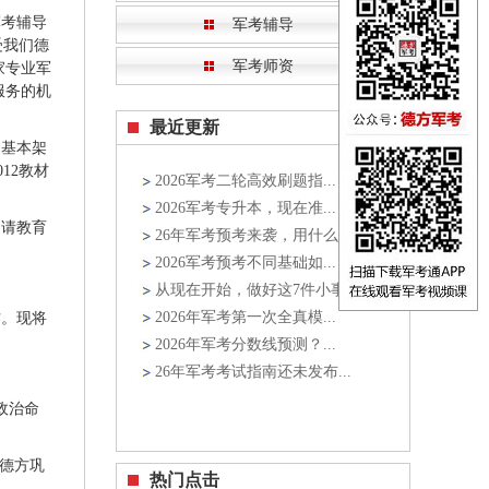
考辅导
军考辅导
受我们德
军考师资
家专业军
服务的机
最近更新
基本架
012教材
2026军考二轮高效刷题指...
2026军考专升本，现在准...
请教育
26年军考预考来袭，用什么...
2026军考预考不同基础如...
从现在开始，做好这7件小事...
2026年军考第一次全真模...
作。现将
2026年军考分数线预测？...
26年军考考试指南还未发布...
政治命
 德方巩
热门点击